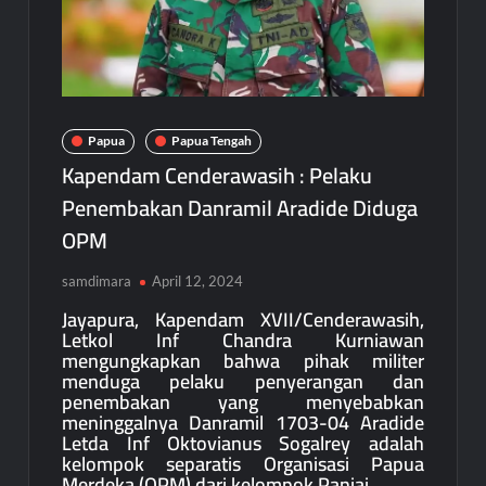
Papua
Papua Tengah
Kapendam Cenderawasih : Pelaku
Penembakan Danramil Aradide Diduga
OPM
samdimara
April 12, 2024
Jayapura, Kapendam XVII/Cenderawasih,
Letkol Inf Chandra Kurniawan
mengungkapkan bahwa pihak militer
menduga pelaku penyerangan dan
penembakan yang menyebabkan
meninggalnya Danramil 1703-04 Aradide
Letda Inf Oktovianus Sogalrey adalah
kelompok separatis Organisasi Papua
Merdeka (OPM) dari kelompok Paniai.