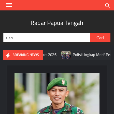
Skip
Search
to
content
Radar Papua Tengah
Cari
untuk:
ah Putih Selama Agustus 2026
Polisi Ungkap Motif Pembun
BREAKING NEWS