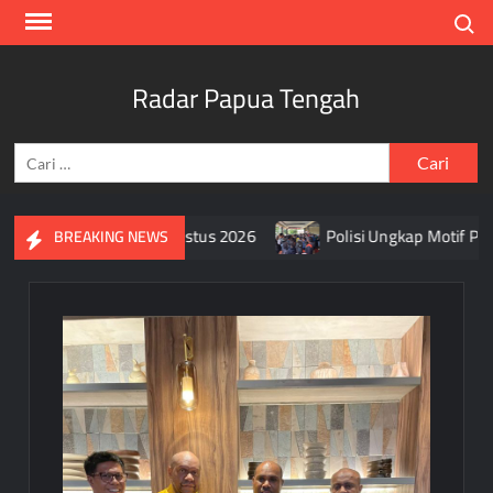
Skip
Search
to
content
Radar Papua Tengah
Cari
untuk:
rah Putih Selama Agustus 2026
Polisi Ungkap Motif Pembu
BREAKING NEWS