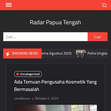
Skip
Search
to
content
Radar Papua Tengah
Cari
untuk:
endera Merah Putih Selama Agustus 2026
Polisi Ungkap Mo
BREAKING NEWS
Uncategorized
Ada Temuan Pengusaha Kosmetik Yang
Bermasalah
samdimara
Oktober 6, 2025