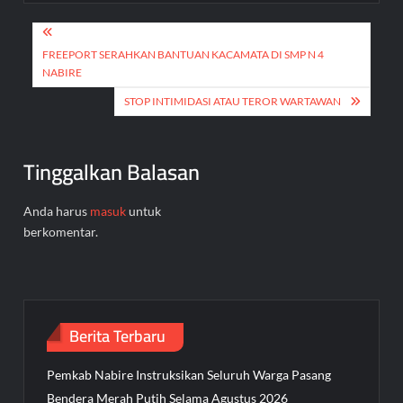
Navigasi
pos
FREEPORT SERAHKAN BANTUAN KACAMATA DI SMP N 4
NABIRE
STOP INTIMIDASI ATAU TEROR WARTAWAN
Tinggalkan Balasan
Anda harus
masuk
untuk
berkomentar.
Berita Terbaru
Pemkab Nabire Instruksikan Seluruh Warga Pasang
Bendera Merah Putih Selama Agustus 2026