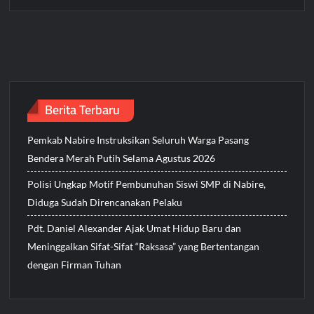
BAZNAS
Nabire
Salurkan
Zakat
Rp
2,1
Miliar
Berita Terbaru
ke
3.647
Pemkab Nabire Instruksikan Seluruh Warga Pasang
Mustahiq
Selama
Bendera Merah Putih Selama Agustus 2026
Ramadhan
Polisi Ungkap Motif Pembunuhan Siswi SMP di Nabire,
1446
Diduga Sudah Direncanakan Pelaku
H
Pdt. Daniel Alexander Ajak Umat Hidup Baru dan
Meninggalkan Sifat-Sifat “Raksasa” yang Bertentangan
dengan Firman Tuhan