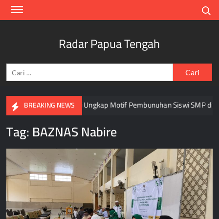
Skip
Search
to
content
Radar Papua Tengah
Cari
untuk:
tus 2026
Polisi Ungkap Motif Pembunuhan Siswi SMP di Na
BREAKING NEWS
Tag:
BAZNAS Nabire