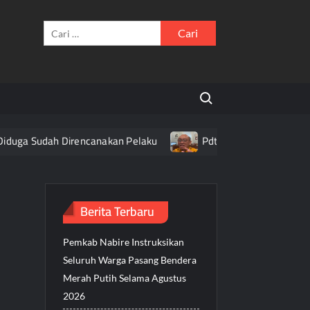
Cari
untuk:
Search for:
iduga Sudah Direncanakan Pelaku
Pdt. Daniel Alexander Aj
Berita Terbaru
Pemkab Nabire Instruksikan
Seluruh Warga Pasang Bendera
Merah Putih Selama Agustus
2026