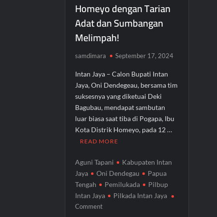
Homeyo dengan Tarian
Adat dan Sumbangan
Melimpah!
samdimara
September 17, 2024
Intan Jaya – Calon Bupati Intan
Jaya, Oni Dendegeau, bersama tim
suksesnya yang diketuai Deki
Bagubau, mendapat sambutan
luar biasa saat tiba di Pogapa, Ibu
Kota Distrik Homeyo, pada 12 …
READ MORE
Aguni Tapani
Kabupaten Intan
Jaya
Oni Dendegau
Papua
Tengah
Pemilukada
Pilbup
Intan Jaya
Pilkada Intan Jaya
on
Comment
Heboh!