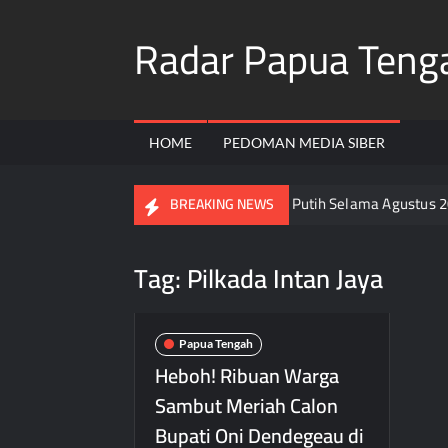
Skip
Radar Papua Teng
to
content
HOME
PEDOMAN MEDIA SIBER
kan Seluruh Warga Pasang Bendera Merah Putih Selama Agustus 20
BREAKING NEWS
Tag:
Pilkada Intan Jaya
Papua Tengah
Heboh! Ribuan Warga
Sambut Meriah Calon
Bupati Oni Dendegeau di