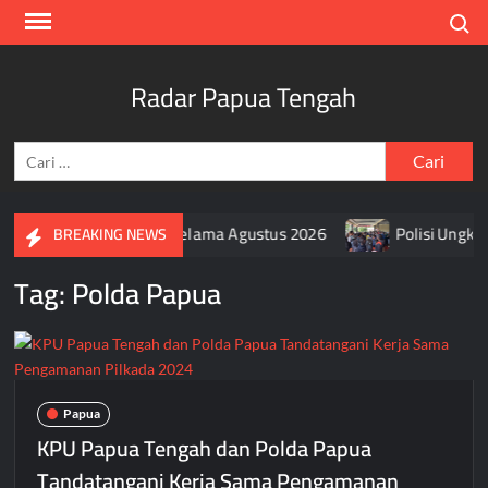
Skip
Search
to
content
Radar Papua Tengah
Cari
untuk:
g Bendera Merah Putih Selama Agustus 2026
Polisi Ungkap
BREAKING NEWS
Tag:
Polda Papua
Papua
KPU Papua Tengah dan Polda Papua
Tandatangani Kerja Sama Pengamanan