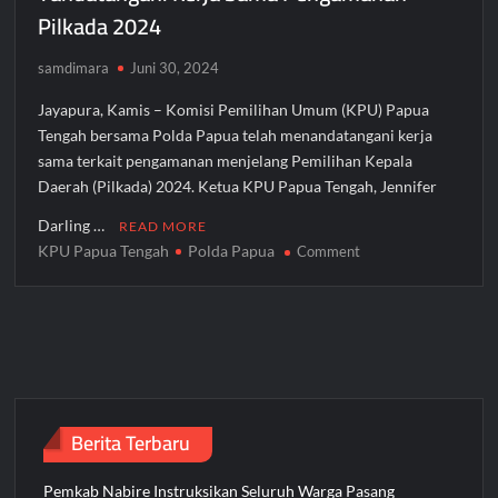
Pilkada 2024
samdimara
Juni 30, 2024
Jayapura, Kamis – Komisi Pemilihan Umum (KPU) Papua
Tengah bersama Polda Papua telah menandatangani kerja
sama terkait pengamanan menjelang Pemilihan Kepala
Daerah (Pilkada) 2024. Ketua KPU Papua Tengah, Jennifer
Darling …
READ MORE
KPU Papua Tengah
Polda Papua
on
Comment
KPU
Papua
Tengah
dan
Polda
Papua
Tandatangani
Berita Terbaru
Kerja
Sama
Pemkab Nabire Instruksikan Seluruh Warga Pasang
Pengamanan