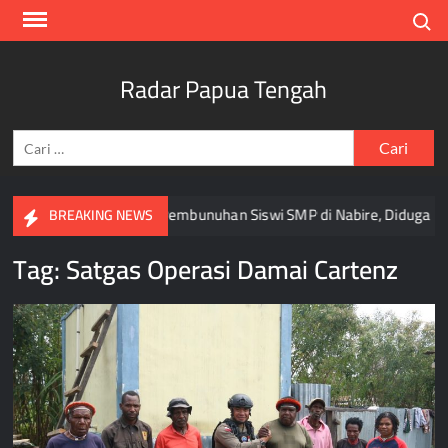
Skip
Search
to
content
Radar Papua Tengah
Cari
untuk:
Polisi Ungkap Motif Pembunuhan Siswi SMP di Nabire, Diduga Su
BREAKING NEWS
Tag:
Satgas Operasi Damai Cartenz