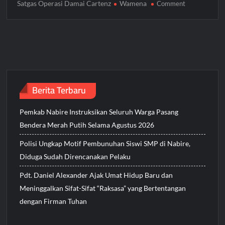
Satgas Operasi Damai Cartenz
Wamena
on
Comment
Satgas
Operasi
Damai
Cartenz
Gelar
Kegiatan
Humanis
Berita Terbaru
dan
Bagikan
Pemkab Nabire Instruksikan Seluruh Warga Pasang
Sembako
di
Bendera Merah Putih Selama Agustus 2026
Desa
Polisi Ungkap Motif Pembunuhan Siswi SMP di Nabire,
Lantipo,
Diduga Sudah Direncanakan Pelaku
Wamena
Pdt. Daniel Alexander Ajak Umat Hidup Baru dan
Meninggalkan Sifat-Sifat “Raksasa” yang Bertentangan
dengan Firman Tuhan