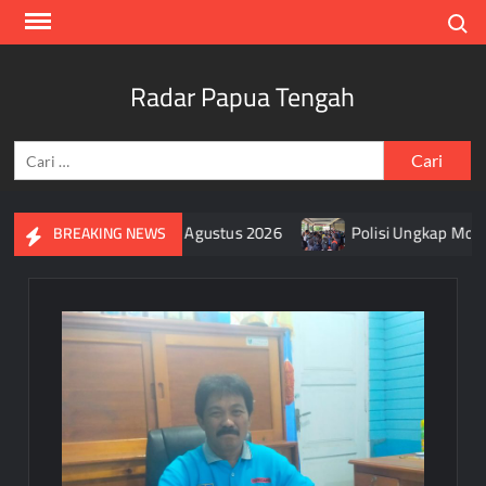
Skip
Search
to
content
Radar Papua Tengah
Cari
untuk:
ra Merah Putih Selama Agustus 2026
Polisi Ungkap Motif 
BREAKING NEWS