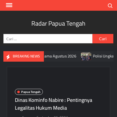
Skip
Search
to
content
Radar Papua Tengah
Cari
untuk:
Bendera Merah Putih Selama Agustus 2026
Polisi Ungkap M
BREAKING NEWS
Papua Tengah
Dinas Kominfo Nabire : Pentingnya
Legalitas Hukum Media