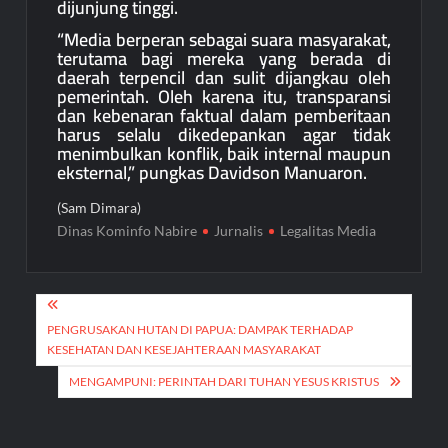
dijunjung tinggi.
“Media berperan sebagai suara masyarakat,
terutama bagi mereka yang berada di
daerah terpencil dan sulit dijangkau oleh
pemerintah. Oleh karena itu, transparansi
dan kebenaran faktual dalam pemberitaan
harus selalu dikedepankan agar tidak
menimbulkan konflik, baik internal maupun
eksternal,” pungkas Davidson Manuaron.
(Sam Dimara)
Dinas Kominfo Nabire
Jurnalis
Legalitas Media
Navigasi
pos
PENGRUSAKAN HUTAN DI PAPUA: DAMPAK TERHADAP
KESEHATAN DAN KESEJAHTERAAN MASYARAKAT
MENGAMPUNI: PERINTAH DARI TUHAN YESUS KRISTUS