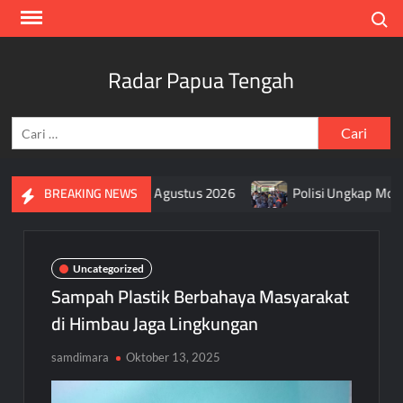
Skip
Search
to
content
Radar Papua Tengah
Cari
untuk:
ra Merah Putih Selama Agustus 2026
Polisi Ungkap Motif 
BREAKING NEWS
Uncategorized
Sampah Plastik Berbahaya Masyarakat
di Himbau Jaga Lingkungan
samdimara
Oktober 13, 2025