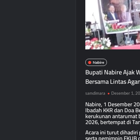
Nabire
Bupati Nabire Ajak 
Bersama Lintas Aga
samdimara
Desember 1, 2
Nabire, 1 Desember 2
Ibadah KKR dan Doa B
kerukunan antarumat b
2026, bertempat di Ta
Acara ini turut dihadi
serta pemimpin FKUB 