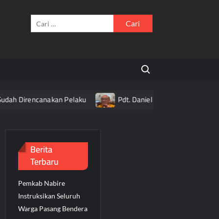
Cari
untuk:
Search for:
irencanakan Pelaku
Pdt. Daniel Alexander Ajak Umat Hidup 
Berita
Terbaru
Pemkab Nabire
Instruksikan Seluruh
Warga Pasang Bendera