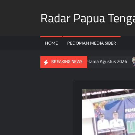
Skip
Radar Papua Teng
to
content
HOME
PEDOMAN MEDIA SIBER
arga Pasang Bendera Merah Putih Selama Agustus 2026
Po
BREAKING NEWS