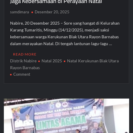
Jaga Kebersamaan di Perayaan Natal
samdimara
Desember 20, 2025
Nabire, 20 Desember 2025 – Sore yang hangat di Kelurahan
Karang Tumaritis, Minggu (14/12/2025), menjadi saksi
kebersamaan warga Kerukunan Biak Utara Rayon Barnabas
dalam merayakan Natal. Di tengah lantunan lagu-lagu …
READ MORE
Distrik Nabire
Natal 2025
Natal Kerukunan Biak Utara
Rayon Barnabas
on
Comment
Sekda
Nabire
Ajak
Kerukunan
Biak
Utara
Jaga
Kebersamaan
di