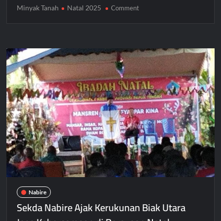
Minyak Tanah
Natal 2025
on
Comment
Warga
Nabire
Pertanyakan
Minyak
Tanah
Subsidi
Belum
Masuk
Jelang
Natal
Nabire
Sekda Nabire Ajak Kerukunan Biak Utara