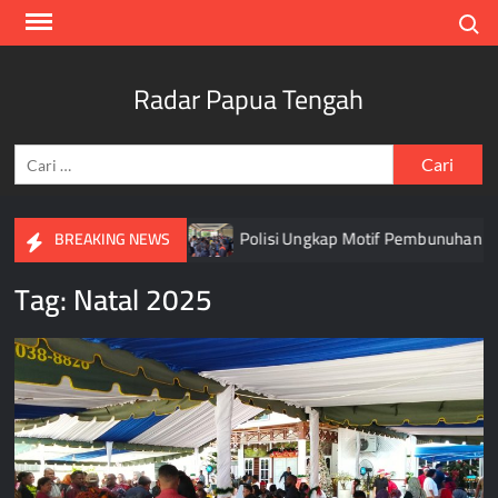
Skip
Search
to
content
Radar Papua Tengah
Cari
untuk:
ma Agustus 2026
Polisi Ungkap Motif Pembunuhan Siswi SM
BREAKING NEWS
Tag:
Natal 2025