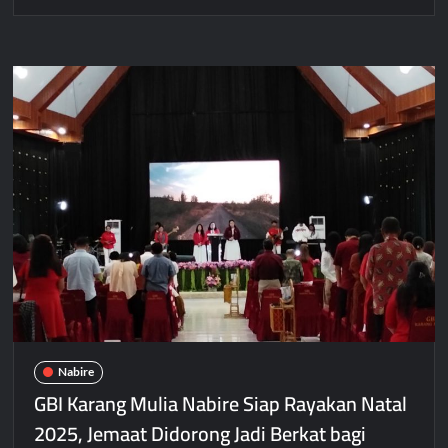
Bupati
Nabire
Ajak
Warga
Jaga
Persatuan
dalam
Ibadah
KKR
dan
Doa
Bersama
Lintas
Agama
2025
Nabire
GBI Karang Mulia Nabire Siap Rayakan Natal
2025, Jemaat Didorong Jadi Berkat bagi