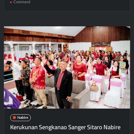
on
Comment
Gubernur
Papua
Tengah
Meki
Nawipa
Gelar
Open
House
Natal,
Wujudkan
Toleransi
dan
Kebersamaan
di
Nabire
Nabire
Kerukunan Sengkanao Sanger Sitaro Nabire