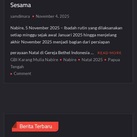
Sesama
samdimara
November 4, 2025
Nabire, 5 November 2025 – Ibadah rutin yang dilaksanakan
setiap minggu sejak awal Januari 2025 hingga menjelang
akhir November 2025 menjadi bagian dari persiapan
perayaan Natal di Gereja Bethel Indonesia …
READ MORE
GBI Karang Mulia Nabire
Nabire
Natal 2025
Papua
Tengah
on
Comment
GBI
Karang
Mulia
Nabire
Siap
Rayakan
Natal
Berita Terbaru
2025,
Jemaat