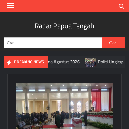
Skip
Search
to
content
Radar Papua Tengah
Cari
untuk:
ra Merah Putih Selama Agustus 2026
Polisi Ungkap Motif 
BREAKING NEWS