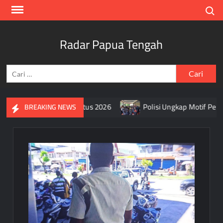
Skip
Search
to
content
Radar Papua Tengah
Cari
untuk:
rah Putih Selama Agustus 2026
Polisi Ungkap Motif Pembun
BREAKING NEWS