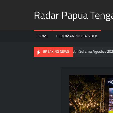
Skip
Radar Papua Teng
to
content
HOME
PEDOMAN MEDIA SIBER
luruh Warga Pasang Bendera Merah Putih Selama Agustus 2026
BREAKING NEWS