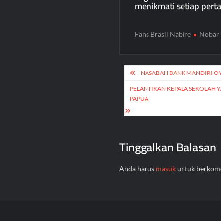
menikmati setiap pert
Fans Brasil Nabire
Nobar 
Navigasi
NASABAH BANK MANDIRI O
pos
PELANTIKAN KEPALA SEKOLAH Y
PAPUA
Tinggalkan Balasan
Anda harus
masuk
untuk berkome