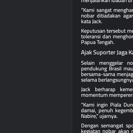
menjalankan ibadah di 
“Kami sangat mengharg
nobar ditiadakan aga
kata Jack.
Keputusan tersebut m
toleransi dan menghor
Papua Tengah.
Ajak Suporter Jaga 
Selain menggelar no
pendukung Brasil mau
bersama-sama menjaga
selama berlangsungnya
Jack berharap keme
momentum mempererat 
“Kami ingin Piala Du
damai, penuh kegembi
Nabire,” ujarnya.
Dengan semangat sport
kegiatan nobar akan 