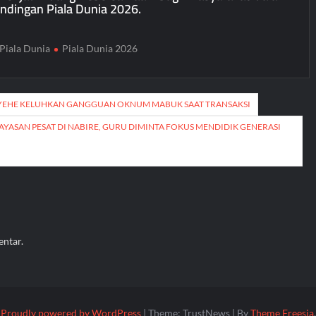
andingan Piala Dunia 2026.
Piala Dunia
Piala Dunia 2026
YEHE KELUHKAN GANGGUAN OKNUM MABUK SAAT TRANSAKSI
AYASAN PESAT DI NABIRE, GURU DIMINTA FOKUS MENDIDIK GENERASI
ntar.
Proudly powered by WordPress
|
Theme: TrustNews
|
By
Theme Freesia
.