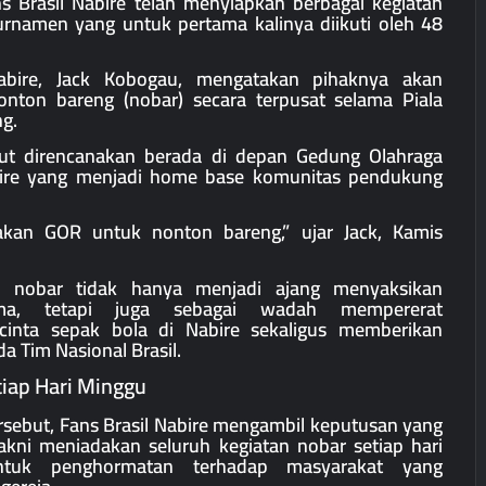
s Brasil Nabire telah menyiapkan berbagai kegiatan
rnamen yang untuk pertama kalinya diikuti oleh 48
abire, Jack Kobogau, mengatakan pihaknya akan
onton bareng (nobar) secara terpusat selama Piala
g.
but direncanakan berada di depan Gedung Olahraga
ire yang menjadi home base komunitas pendukung
akan GOR untuk nonton bareng,” ujar Jack, Kamis
n nobar tidak hanya menjadi ajang menyaksikan
ama, tetapi juga sebagai wadah mempererat
cinta sepak bola di Nabire sekaligus memberikan
 Tim Nasional Brasil.
tiap Hari Minggu
ersebut, Fans Brasil Nabire mengambil keputusan yang
akni meniadakan seluruh kegiatan nobar setiap hari
ntuk penghormatan terhadap masyarakat yang