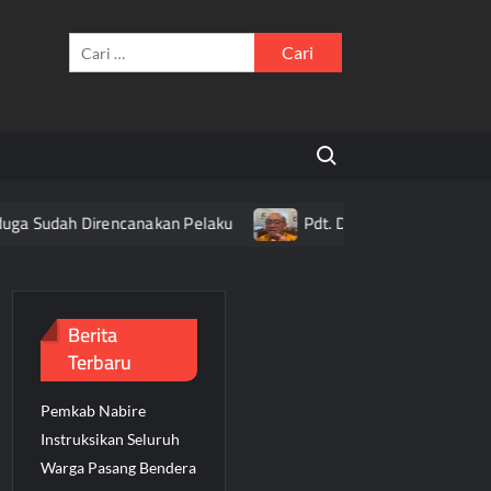
Cari
untuk:
Search for:
Sudah Direncanakan Pelaku
Pdt. Daniel Alexander Ajak Uma
Berita
Terbaru
Pemkab Nabire
Instruksikan Seluruh
Warga Pasang Bendera