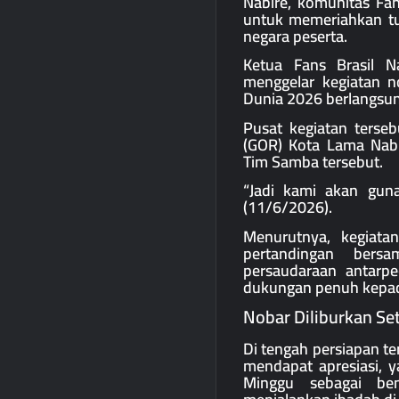
Nabire, komunitas Fan
untuk memeriahkan tu
negara peserta.
Ketua Fans Brasil N
menggelar kegiatan n
Dunia 2026 berlangsun
Pusat kegiatan terse
(GOR) Kota Lama Nab
Tim Samba tersebut.
“Jadi kami akan gun
(11/6/2026).
Menurutnya, kegiata
pertandingan bers
persaudaraan antarpe
dukungan penuh kepada
Nobar Diliburkan Se
Di tengah persiapan t
mendapat apresiasi, y
Minggu sebagai be