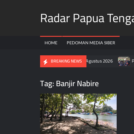
Skip
Radar Papua Teng
to
content
HOME
PEDOMAN MEDIA SIBER
arga Pasang Bendera Merah Putih Selama Agustus 2026
Pol
BREAKING NEWS
Tag:
Banjir Nabire