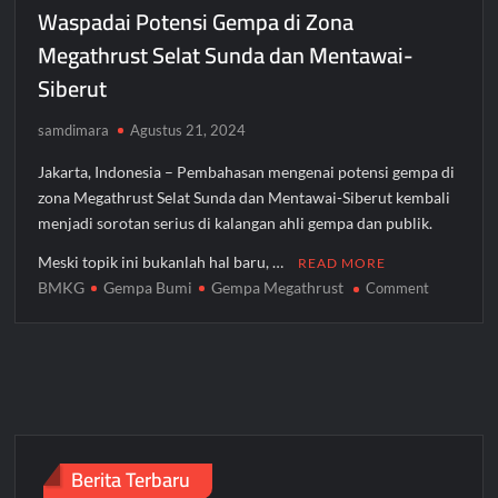
Waspadai Potensi Gempa di Zona
Megathrust Selat Sunda dan Mentawai-
Siberut
samdimara
Agustus 21, 2024
Jakarta, Indonesia – Pembahasan mengenai potensi gempa di
zona Megathrust Selat Sunda dan Mentawai-Siberut kembali
menjadi sorotan serius di kalangan ahli gempa dan publik.
Meski topik ini bukanlah hal baru, …
READ MORE
BMKG
Gempa Bumi
Gempa Megathrust
on
Comment
Waspadai
Potensi
Gempa
di
Zona
Megathrus
Selat
Berita Terbaru
Sunda