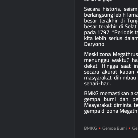
Secara historis, seis
berlangsung lebih lam
besar terakhir di Tu
besar terakhir di Sel
pada 1797. “Periodisit
kita lebih serius dal
Daryono.
Meski zona Megathrust
menunggu waktu,” hal
dekat. Hingga saat 
secara akurat kapan 
masyarakat dihimbau 
sehari-hari.
BMKG memastikan akan 
gempa bumi dan per
Masyarakat diminta t
gempa di zona Megathr
BMKG
Gempa Bumi
Ge