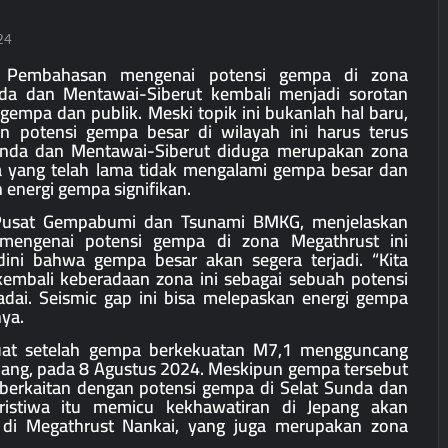
24
 – Pembahasan mengenai potensi gempa di zona
da dan Mentawai-Siberut kembali menjadi sorotan
i gempa dan publik. Meski topik ini bukanlah hal baru,
 potensi gempa besar di wilayah ini harus terus
unda dan Mentawai-Siberut diduga merupakan zona
ea yang telah lama tidak mengalami gempa besar dan
energi gempa signifikan.
 Pusat Gempabumi dan Tsunami BMKG, menjelaskan
engenai potensi gempa di zona Megathrust ini
dini bahwa gempa besar akan segera terjadi. “Kita
embali keberadaan zona ini sebagai sebuah potensi
dai. Seismic gap ini bisa melepaskan energi gempa
nya.
cuat setelah gempa berkekuatan M7,1 mengguncang
epang, pada 8 Agustus 2024. Meskipun gempa tersebut
 berkaitan dengan potensi gempa di Selat Sunda dan
eristiwa itu memicu kekhawatiran di Jepang akan
 di Megathrust Nankai, yang juga merupakan zona