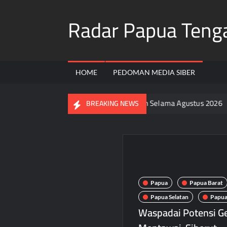
Skip
Radar Papua Teng
to
content
HOME
PEDOMAN MEDIA SIBER
luruh Warga Pasang Bendera Merah Putih Selama Agustus 2026
BREAKING NEWS
Papua
Papua Barat
Papua Selatan
Papua
Waspadai Potensi G