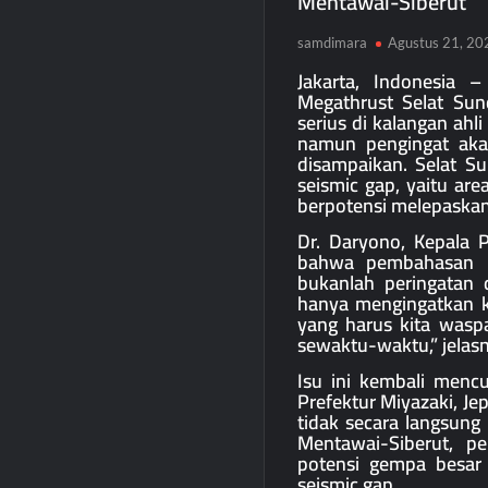
Mentawai-Siberut
samdimara
Agustus 21, 20
Jakarta, Indonesia
Megathrust Selat Sun
serius di kalangan ahl
namun pengingat akan
disampaikan. Selat S
seismic gap, yaitu ar
berpotensi melepaskan 
Dr. Daryono, Kepala
bahwa pembahasan m
bukanlah peringatan 
hanya mengingatkan k
yang harus kita waspa
sewaktu-waktu,” jelas
Isu ini kembali men
Prefektur Miyazaki, J
tidak secara langsung
Mentawai-Siberut, p
potensi gempa besar
seismic gap.