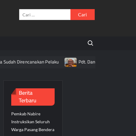
Cari
untuk:
Search for:
udah Direncanakan Pelaku
Pdt. Daniel Alexander Ajak Umat
Berita
Terbaru
Pemkab Nabire
Instruksikan Seluruh
Warga Pasang Bendera