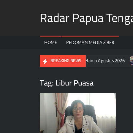
Skip
Radar Papua Teng
to
content
HOME
PEDOMAN MEDIA SIBER
ruh Warga Pasang Bendera Merah Putih Selama Agustus 2026
BREAKING NEWS
Tag:
Libur Puasa