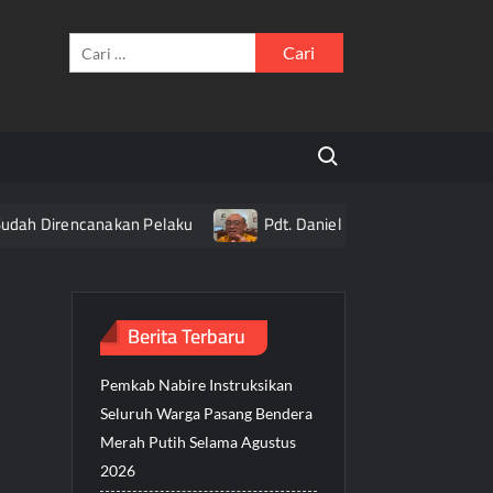
Cari
untuk:
Search for:
dah Direncanakan Pelaku
Pdt. Daniel Alexander Ajak Umat 
Berita Terbaru
Pemkab Nabire Instruksikan
Seluruh Warga Pasang Bendera
Merah Putih Selama Agustus
2026