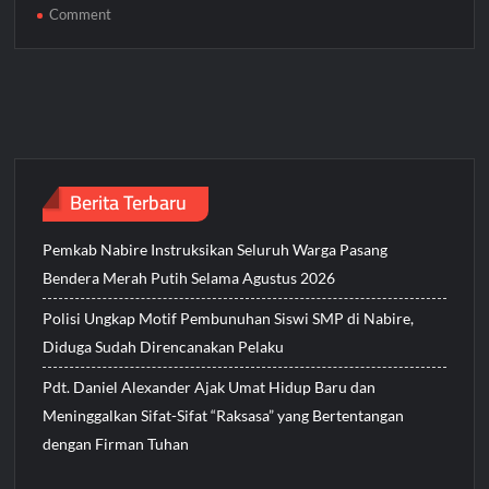
on
Comment
Tokoh
Agama
di
Papua
Tegas
Tolak
Peredaran
Berita Terbaru
Miras
yang
Pemkab Nabire Instruksikan Seluruh Warga Pasang
Dinilai
Merusak
Bendera Merah Putih Selama Agustus 2026
Generasi
Polisi Ungkap Motif Pembunuhan Siswi SMP di Nabire,
Muda
Diduga Sudah Direncanakan Pelaku
Pdt. Daniel Alexander Ajak Umat Hidup Baru dan
Meninggalkan Sifat-Sifat “Raksasa” yang Bertentangan
dengan Firman Tuhan