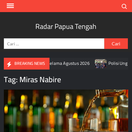
Skip
Search
to
content
Radar Papua Tengah
Cari
untuk:
g Bendera Merah Putih Selama Agustus 2026
Polisi Ungkap
BREAKING NEWS
Tag:
Miras Nabire