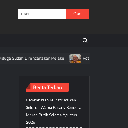
Cari
untuk:
Search for:
duga Sudah Direncanakan Pelaku
Pdt. Daniel Alexander Aja
Berita Terbaru
Pemkab Nabire Instruksikan
Seluruh Warga Pasang Bendera
Merah Putih Selama Agustus
2026