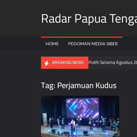
Skip
Radar Papua Teng
to
content
HOME
PEDOMAN MEDIA SIBER
an Seluruh Warga Pasang Bendera Merah Putih Selama Agustus 202
BREAKING NEWS
Tag:
Perjamuan Kudus