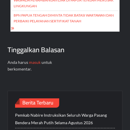
pos
WASPADA PENAMBANGAN LIAR DI PAPUA TENGAH MERUSAK
LINGKUNGAN
BPN PAPUA TENGAH DIMINTA TIDAK BATASI WARTAWAN DAN
PERBAIKI PELAYANAN SERTIFIKAT TANAH
Tinggalkan Balasan
Anda harus
masuk
untuk
berkomentar.
Berita Terbaru
Pemkab Nabire Instruksikan Seluruh Warga Pasang
Bendera Merah Putih Selama Agustus 2026